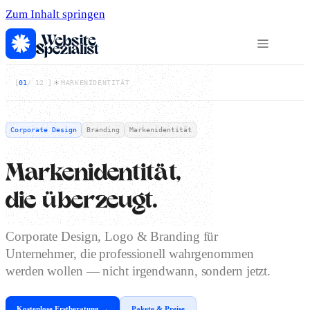
Zum Inhalt springen
[
01
/
12
]
MARKENIDENTITÄT
Corporate Design
Branding
Markenidentität
Markenidentität,
die überzeugt.
Corporate Design, Logo & Branding für
Unternehmer, die professionell wahrgenommen
werden wollen — nicht irgendwann, sondern jetzt.
Kostenlose Erstberatung →
Pakete & Preise