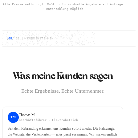
Alle Preise netto zzgl. MwSt. · Individuelle Angebote auf Anfrage
· Ratenzahlung möglich
[
08
/
12
]
KUNDENSTIMMEN
Was meine Kunden sagen
Echte Ergebnisse. Echte Unternehmer.
Thomas M.
TM
Geschäftsführer · Elektrobetrieb
Seit dem Rebranding erkennen uns Kunden sofort wieder. Die Fahrzeuge,
die Website, die Visitenkarten — alles passt zusammen. Wir wirken endlich