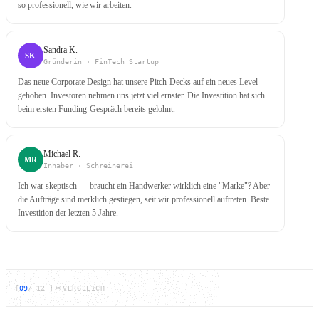
so professionell, wie wir arbeiten.
Sandra K.
SK
Gründerin · FinTech Startup
Das neue Corporate Design hat unsere Pitch-Decks auf ein neues Level
gehoben. Investoren nehmen uns jetzt viel ernster. Die Investition hat sich
beim ersten Funding-Gespräch bereits gelohnt.
Michael R.
MR
Inhaber · Schreinerei
Ich war skeptisch — braucht ein Handwerker wirklich eine "Marke"? Aber
die Aufträge sind merklich gestiegen, seit wir professionell auftreten. Beste
Investition der letzten 5 Jahre.
[
09
/
12
]
VERGLEICH