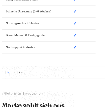
✓
—
Schnelle Umsetzung (2–6 Wochen)
✓
✓
Nutzungsrechte inklusive
✓
—
Brand Manual & Designguide
✓
—
Nachsupport inklusive
[
10
/
12
]
ROI
/*
Return on Investment
*/
Marke zahlt sich aus.