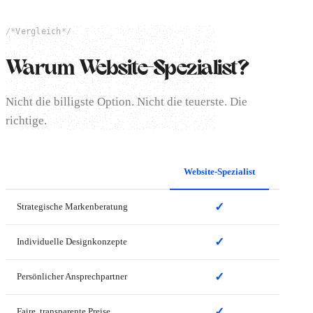
/*
Vergleich
*/
Warum Website-Spezialist?
Nicht die billigste Option. Nicht die teuerste. Die
richtige.
Website-Spezialist
DIY / C
✓
—
Strategische Markenberatung
✓
—
Individuelle Designkonzepte
✓
—
Persönlicher Ansprechpartner
✓
✓
Faire, transparente Preise