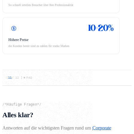
So schnell urteilen Besucher über Ihre Professionalität
10–20%
Höhere Preise
die Kunden bereit sind zu zahlen für starke Marken
[
11
/
12
]
FAQ
/*
Häufige Fragen
*/
Alles klar?
Antworten auf die wichtigsten Fragen rund um
Corporate