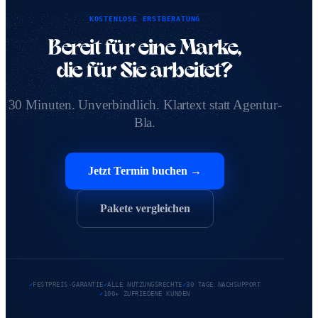
KOSTENLOSE ERSTBERATUNG
Bereit für eine Marke,
die für Sie arbeitet?
30 Minuten. Unverbindlich. Klartext statt Agentur-
Bla.
Jetzt Termin buchen
→
Pakete vergleichen
✓
FESTPREIS-GARANTIE
✓
ALLE NUTZUNGSRECHTE
✓
30 TAGE NACHSUPPORT
✓
100+ ZUFRIEDENE KUNDEN